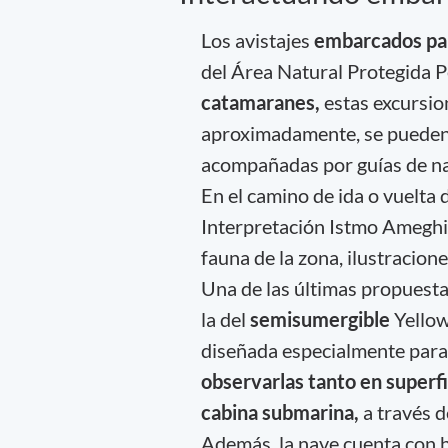
Los avistajes
embarcados par
del Área Natural Protegida P
catamaranes,
estas excursio
aproximadamente, se pueden du
acompañadas por guías de na
En el camino de ida o vuelta 
Interpretación Istmo Ameghin
fauna de la zona, ilustracione
Una de las últimas propuestas
la del
semisumergible
Yellow
diseñada especialmente para 
observarlas tanto en superfi
cabina submarina,
a través d
Además, la nave cuenta con 