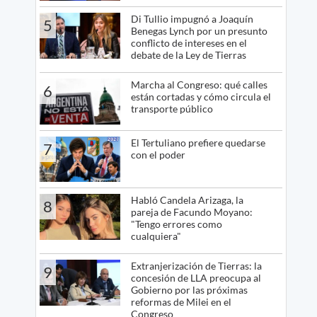
Di Tullio impugnó a Joaquín
5
Benegas Lynch por un presunto
conflicto de intereses en el
debate de la Ley de Tierras
Marcha al Congreso: qué calles
6
están cortadas y cómo circula el
transporte público
El Tertuliano prefiere quedarse
7
con el poder
Habló Candela Arizaga, la
8
pareja de Facundo Moyano:
"Tengo errores como
cualquiera"
Extranjerización de Tierras: la
9
concesión de LLA preocupa al
Gobierno por las próximas
reformas de Milei en el
Congreso