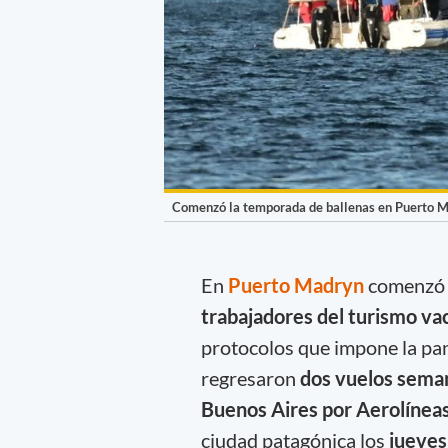
Comenzó la temporada de ballenas en Puerto Ma
En
Puerto Madryn
comenzó 
trabajadores del turismo va
protocolos que impone la pan
regresaron
dos vuelos seman
Buenos Aires por Aerolínea
ciudad patagónica los
jueves