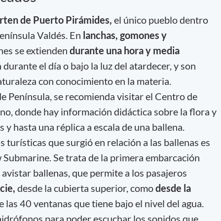
ten de Puerto Pirámides,
el único pueblo dentro
enínsula Valdés. En
lanchas, gomones y
nes se extienden
durante una hora y media
rante el día o bajo la luz del atardecer, y son
turaleza con conocimiento en la materia.
de Península, se recomienda visitar el Centro de
o, donde hay información didáctica sobre la flora y
s y hasta una réplica a escala de una ballena.
 turísticas que surgió en relación a las ballenas es
 Submarine. Se trata de la primera embarcación
avistar ballenas, que permite a los pasajeros
cie,
desde la cubierta superior, como
desde la
e las 40 ventanas que tiene bajo el nivel del agua.
hidrófonos para poder escuchar los sonidos que