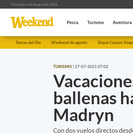
Thursday 6 de August de 2026
Pesca
Turismo
Aventura
Temas del Día
Weekend de agosto
Dique Campo Aleg
TURISMO
|
27-07-2021 07:02
Vacaciones
ballenas h
Madryn
Con dos vuelos directos desd