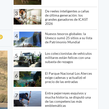
De reeles inteligentes a cañas
3
de última generación: los
grandes ganadores de ICAST
2026
Nuevos tesoros globales: la
4
Unesco sumó 25 sitios a su lista
de Patrimonio Mundial
Los coleccionistas de vehículos
5
militares están felices con una
subasta de rezagos
El Parque Nacional Los Alerces
6
exige cadenas y actualizó el
precio de las entradas
Entre pejerreyes esquivos y
7
mucha historia, se disputó una
de las competencias más
emblemáticas