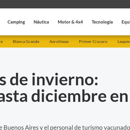
Camping
Náutica
Motor & 4x4
Tecnología
Equ
re
Blanca Grande
Aerolíneas
Primer Crucero
Leapmo
 de invierno:
asta diciembre en
e Buenos Aires y el personal de turismo vacunad