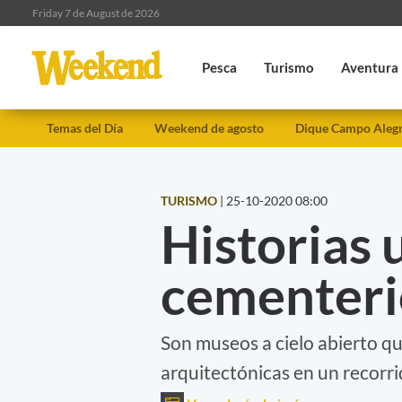
Friday 7 de August de 2026
Pesca
Turismo
Aventura
Temas del Día
Weekend de agosto
Dique Campo Aleg
TURISMO
|
25-10-2020 08:00
Historias 
cementeri
Son museos a cielo abierto qu
arquitectónicas en un recorrid