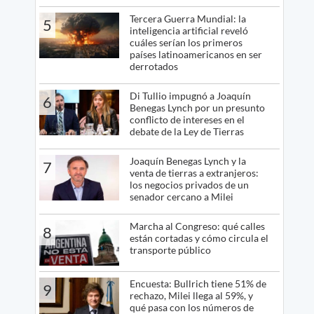
Tercera Guerra Mundial: la
5
inteligencia artificial reveló
cuáles serían los primeros
países latinoamericanos en ser
derrotados
Di Tullio impugnó a Joaquín
6
Benegas Lynch por un presunto
conflicto de intereses en el
debate de la Ley de Tierras
Joaquín Benegas Lynch y la
7
venta de tierras a extranjeros:
los negocios privados de un
senador cercano a Milei
Marcha al Congreso: qué calles
8
están cortadas y cómo circula el
transporte público
Encuesta: Bullrich tiene 51% de
9
rechazo, Milei llega al 59%, y
qué pasa con los números de