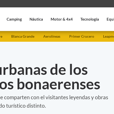
Camping
Náutica
Motor & 4x4
Tecnología
Equ
re
Blanca Grande
Aerolíneas
Primer Crucero
Leapmo
urbanas de los
os bonaerenses
e comparten con el visitantes leyendas y obras
o turístico distinto.