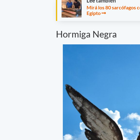
Leé también
Mirá los 80 sarcófagos 
Egipto
Hormiga Negra