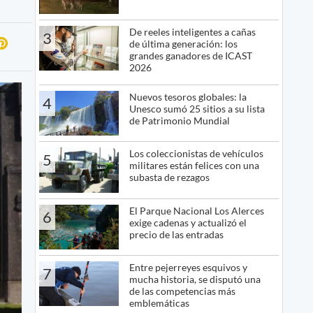
De reeles inteligentes a cañas
3
de última generación: los
grandes ganadores de ICAST
2026
Nuevos tesoros globales: la
4
Unesco sumó 25 sitios a su lista
de Patrimonio Mundial
Los coleccionistas de vehículos
5
militares están felices con una
subasta de rezagos
El Parque Nacional Los Alerces
6
exige cadenas y actualizó el
precio de las entradas
Entre pejerreyes esquivos y
7
mucha historia, se disputó una
de las competencias más
emblemáticas