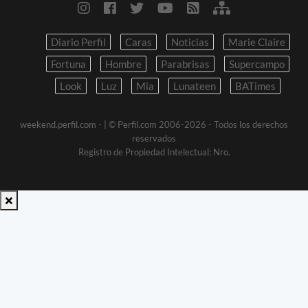
Diario Perfil
Caras
Noticias
Marie Claire
Fortuna
Hombre
Parabrisas
Supercampo
Look
Luz
Mia
Lunateen
BATimes
weekend.perfil.com -
| © Perfil.com 2006-2026 - Todos los derechos
reservados
Registro de Propiedad Intelectual: Nro.