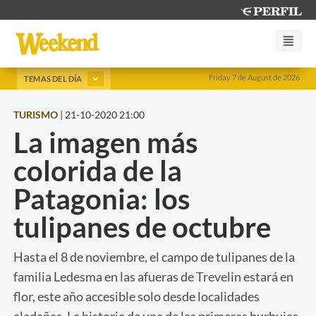
Friday 7 de August de 2026
TEMAS DEL DÍA
TURISMO
|
21-10-2020 21:00
La imagen más
colorida de la
Patagonia: los
tulipanes de octubre
Hasta el 8 de noviembre, el campo de tulipanes de la
familia Ledesma en las afueras de Trevelin estará en
flor, este año accesible solo desde localidades
aledañas. La historia de una de las primeras burbujas