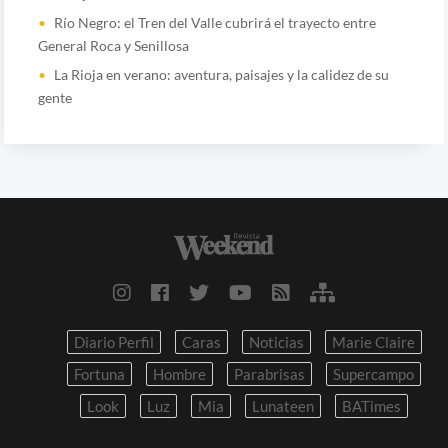
Río Negro: el Tren del Valle cubrirá el trayecto entre
General Roca y Senillosa
La Rioja en verano: aventura, paisajes y la calidez de su
gente
Diario Perfil
Caras
Noticias
Marie Claire
Fortuna
Hombre
Parabrisas
Supercampo
Look
Luz
Mia
Lunateen
BATimes