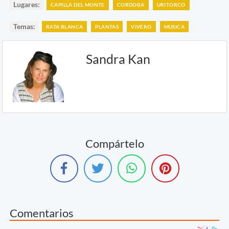
Lugares:
CAPILLA DEL MONTE
CORDOBA
URITORCO
Temas:
RATA BLANCA
PLANTAS
VIVERO
MUSICA
Sandra Kan
Compártelo
Comentarios