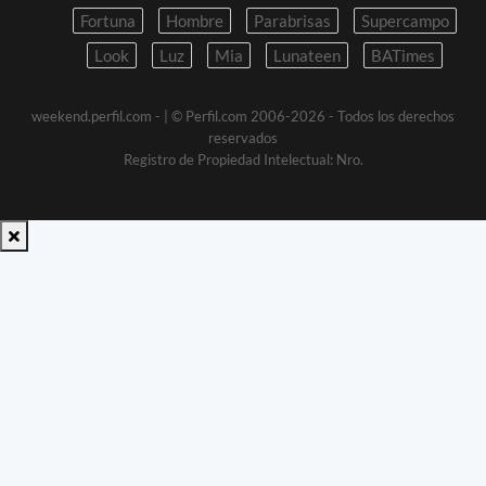
Fortuna
Hombre
Parabrisas
Supercampo
Look
Luz
Mia
Lunateen
BATimes
weekend.perfil.com -
| © Perfil.com 2006-2026 - Todos los derechos
reservados
Registro de Propiedad Intelectual: Nro.