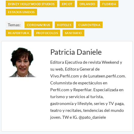
DISNEY HOLLYWOOD STUDIOS
EPCOT
ORLANDO
FLORIDA
ESTADOS UNIDOS
Temas:
CORONAVIRUS
HOTELES
CUARENTENA
REAPERTURA
PROTOCOLOS
SANITARIO
Patricia Daniele
Editora Ejecutiva de revista Weekend y
su web, Editora General de
Vivo.Perfil.com y de Lunateen.perfil.com.
Columnista de espectáculos en
Perfil.com y Reperfilar. Especializada en
turismo y servicios al turista,
gastronomía y lifestyle, series y TV paga,
teatro y recitales, tendencias del mundo
joven. TW e IG. @pato_daniele