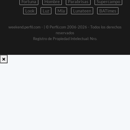
Fortuna
Hombre
Parabrisas
Supercampo
Look
Luz
Mia
Lunateen
BATimes
weekend.perfil.com -
| © Perfil.com 2006-2026 - Todos los derechos
reservados
Registro de Propiedad Intelectual: Nro.