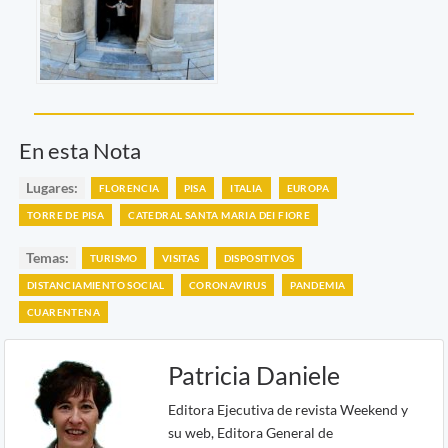
En esta Nota
Lugares:
FLORENCIA
PISA
ITALIA
EUROPA
TORRE DE PISA
CATEDRAL SANTA MARIA DEI FIORE
Temas:
TURISMO
VISITAS
DISPOSITIVOS
DISTANCIAMIENTO SOCIAL
CORONAVIRUS
PANDEMIA
CUARENTENA
Patricia Daniele
Editora Ejecutiva de revista Weekend y
su web, Editora General de