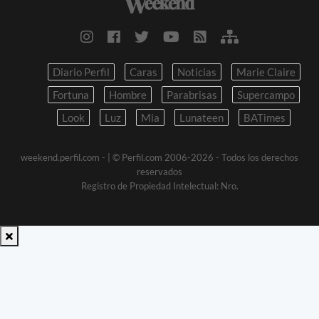
Diario Perfil
Caras
Noticias
Marie Claire
Fortuna
Hombre
Parabrisas
Supercampo
Look
Luz
Mia
Lunateen
BATimes
weekend.perfil.com -
| © Perfil.com 2006-2026 - Todos los derechos
reservados
Registro de Propiedad Intelectual: Nro.