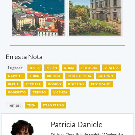
En esta Nota
Lugares:
ITALIA
MILÁN
ROMA
BOLOGNA
VENECIA
NÁPOLES
TURÍN
BRESCIA
REGGIO EMILIA
SALERNO
PADUA
FERRARA
ROVIGO
BOLZANO
DESENZANO
ROVERETO
TRENTO
VICENZA
Temas:
TREN
ITALO TRENO
Patricia Daniele
Editora Ejecutiva de revista Weekend y