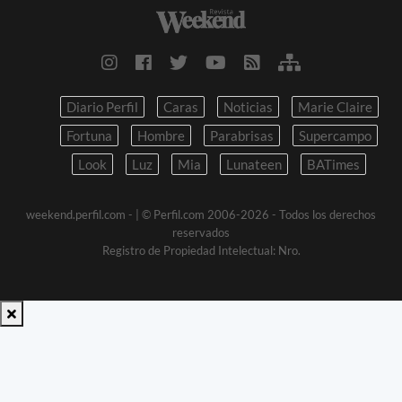
Diario Perfil
Caras
Noticias
Marie Claire
Fortuna
Hombre
Parabrisas
Supercampo
Look
Luz
Mia
Lunateen
BATimes
weekend.perfil.com -
| © Perfil.com 2006-2026 - Todos los derechos
reservados
Registro de Propiedad Intelectual: Nro.