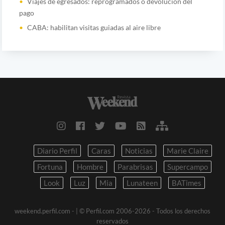
Viajes de egresados: reprogramados o devolución del
pago
CABA: habilitan visitas guiadas al aire libre
Diario Perfil
Caras
Noticias
Marie Claire
Fortuna
Hombre
Parabrisas
Supercampo
Look
Luz
Mia
Lunateen
BATimes
weekend.perfil.com -
| © Perfil.com 2006-2026 - Todos los derechos
reservados