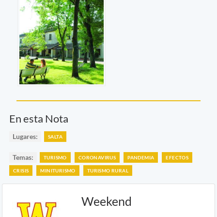
En esta Nota
Lugares:
SALTA
Temas:
TURISMO
CORONAVIRUS
PANDEMIA
EFECTOS
CRISIS
MINITURISMO
TURISMO RURAL
Weekend