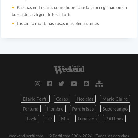
Pascuas en Tilcara: cómo hubiera sido la peregrinación en
busca de la virgen de los sikuris
Las cinco montañas rusas más electrizantes
Diario Perfil
Caras
Noticias
Marie Claire
Fortuna
Hombre
Parabrisas
Supercampo
Look
Luz
Mia
Lunateen
BATimes
weekend.perfil.com -
| © Perfil.com 2006-2026 - Todos los derechos