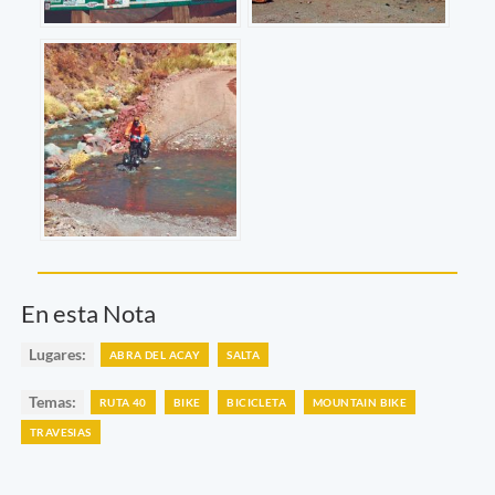
En esta Nota
Lugares:
ABRA DEL ACAY
SALTA
Temas:
RUTA 40
BIKE
BICICLETA
MOUNTAIN BIKE
TRAVESIAS