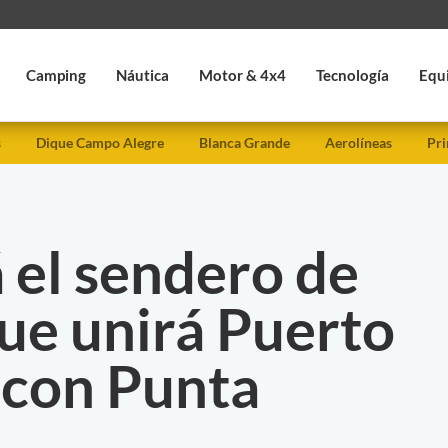
Camping
Náutica
Motor & 4x4
Tecnología
Equ
s
Dique Campo Alegre
Blanca Grande
Aerolíneas
Pri
 el sendero de
ue unirá Puerto
 con Punta