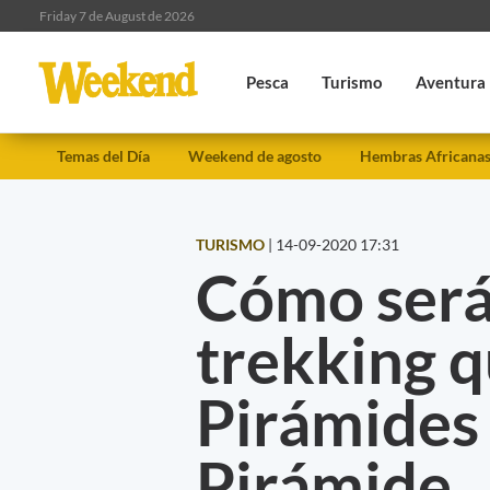
Friday 7 de August de 2026
Pesca
Turismo
Aventura
Temas del Día
Weekend de agosto
Hembras Africana
TURISMO
|
14-09-2020 17:31
Cómo será
trekking q
Pirámides
Pirámide