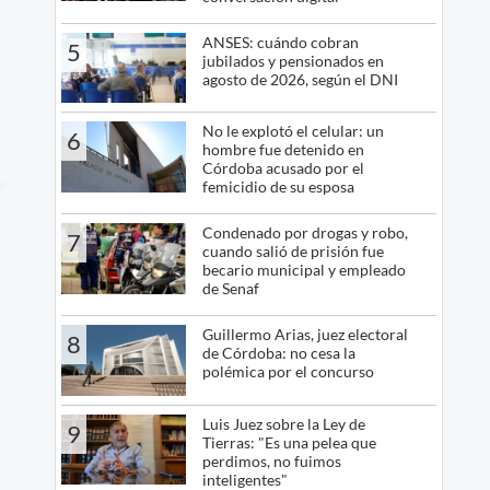
ANSES: cuándo cobran
5
jubilados y pensionados en
agosto de 2026, según el DNI
No le explotó el celular: un
6
hombre fue detenido en
Córdoba acusado por el
femicidio de su esposa
Condenado por drogas y robo,
7
cuando salió de prisión fue
becario municipal y empleado
de Senaf
Guillermo Arias, juez electoral
8
de Córdoba: no cesa la
polémica por el concurso
Luis Juez sobre la Ley de
9
Tierras: "Es una pelea que
perdimos, no fuimos
inteligentes"