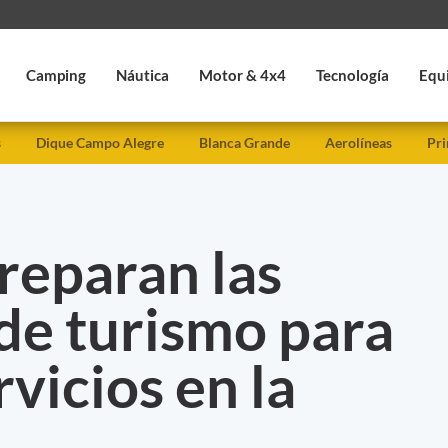
Camping
Náutica
Motor & 4x4
Tecnología
Equ
s
Dique Campo Alegre
Blanca Grande
Aerolíneas
Pri
reparan las
de turismo para
rvicios en la