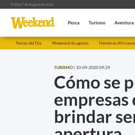
Friday 7 de August de 2026
Pesca
Turismo
Aventura
Temas del Día
Weekend de agosto
Hembras Africana
TURISMO
|
10-09-2020 09:29
Cómo se p
empresas 
brindar se
apertura