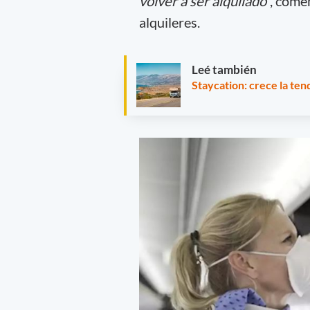
volver a ser alquilado
”, come
alquileres.
Leé también
Staycation: crece la ten