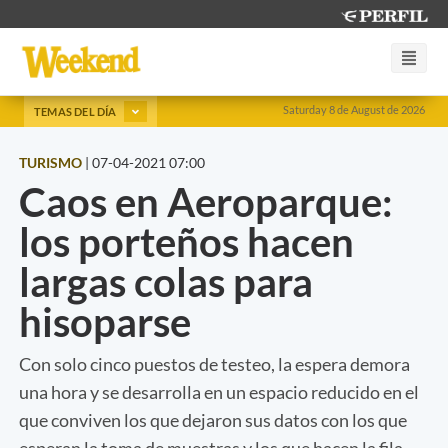
Saturday 8 de August de 2026
TEMAS DEL DÍA
TURISMO
|
07-04-2021 07:00
Caos en Aeroparque:
los porteños hacen
largas colas para
hisoparse
Con solo cinco puestos de testeo, la espera demora
una hora y se desarrolla en un espacio reducido en el
que conviven los que dejaron sus datos con los que
esperan la toma de muestras y los que hacen la fila