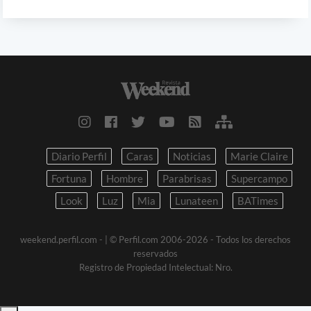
Diario Perfil
Caras
Noticias
Marie Claire
Fortuna
Hombre
Parabrisas
Supercampo
Look
Luz
Mia
Lunateen
BATimes
weekend.perfil.com -
| © Perfil.com 2006-2026 - Todos los derechos
reservados
Registro de Propiedad Intelectual: Nro.