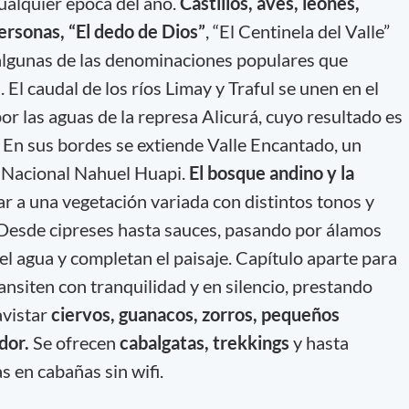
ualquier época del año.
Castillos, aves, leones,
personas, “El dedo de Dios”
, “El Centinela del Valle”
 algunas de las denominaciones populares que
 El caudal de los ríos Limay y Traful se unen en el
r las aguas de la represa Alicurá, cuyo resultado es
 En sus bordes se extiende Valle Encantado, un
e Nacional Nahuel Huapi.
El bosque andino y la
ar a una vegetación variada con distintos tonos y
Desde cipreses hasta sauces, pasando por álamos
el agua y completan el paisaje. Capítulo aparte para
ransiten con tranquilidad y en silencio, prestando
avistar
ciervos, guanacos, zorros, pequeños
ndor.
Se ofrecen
cabalgatas, trekkings
y hasta
s en cabañas sin wifi.