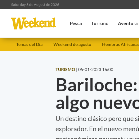
Saturday 8 de August de 2026
Pesca
Turismo
Aventura
Temas del Día
Weekend de agosto
Hembras Africana
TURISMO
|
05-01-2023 16:00
Bariloche:
algo nuevo
Un destino clásico pero que s
explorador. En el nuevo menú
gastronómicas gourmet y ave