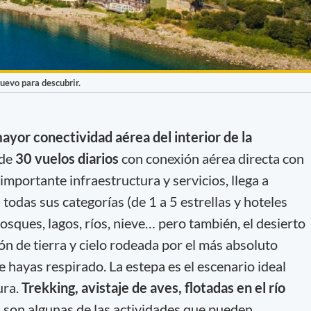
uevo para descubrir.
ayor conectividad aérea del interior de la
 de
30 vuelos diarios
con conexión aérea directa con
mportante infraestructura y servicios, llega a
odas sus categorías (de 1 a 5 estrellas y hoteles
sques, lagos, ríos, nieve… pero también, el desierto
n de tierra y cielo rodeada por el más absoluto
ue hayas respirado. La estepa es el escenario ideal
ura.
Trekking, avistaje de aves, flotadas en el río
s
son algunas de las actividades que pueden