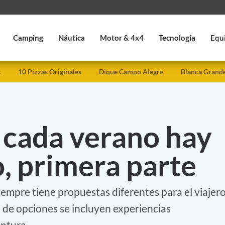
Camping
Náutica
Motor & 4x4
Tecnología
Equ
s
10 Pizzas Originales
Dique Campo Alegre
Blanca Grand
 cada verano hay
, primera parte
iempre tiene propuestas diferentes para el viajer
 de opciones se incluyen experiencias
ntura.