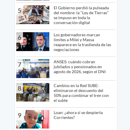
El Gobierno perdió la pulseada
5
del nombre: la "Ley de Tierras"
se impuso en toda la
conversación digital
Los gobernadores marcan
6
límites a Milei y Massa
reaparece en la trastienda de las
negociaciones
ANSES: cuándo cobran
7
jubilados y pensionados en
agosto de 2026, según el DNI
Cambios en la Red SUBE:
8
eliminaron el descuento del
50% para combinar el tren con
el subte
Loan: ¿ahora sí se despierta
9
Corrientes?