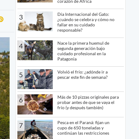
corazón de África
Día Internacional del Gato:
3
¿cuándo se celebra y cómo no
fallar en su cuidado
responsable?
Nace la primera huemul de
4
segunda generación bajo
cuidado profesional en la
Patagonia
Volvió el frío: ¿adónde ir a
5
pescar este fin de semana?
Más de 10 pizzas originales para
6
probar antes de que se vaya el
frío (y después también)
Pesca en el Paraná: fijan un
7
cupo de 650 toneladas y
continúan las restricciones