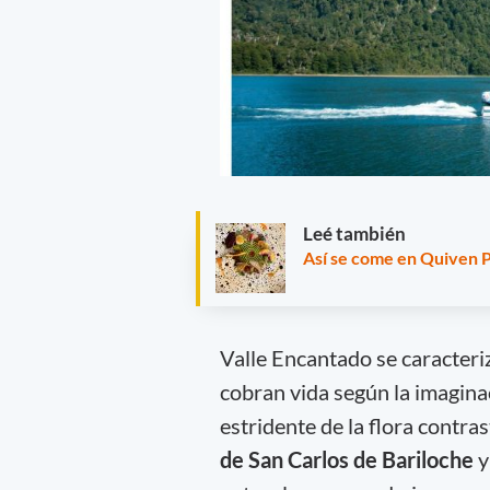
Leé también
Así se come en Quiven 
Valle Encantado se caracteriz
cobran vida según la imaginac
estridente de la flora contr
de San Carlos de Bariloche
y