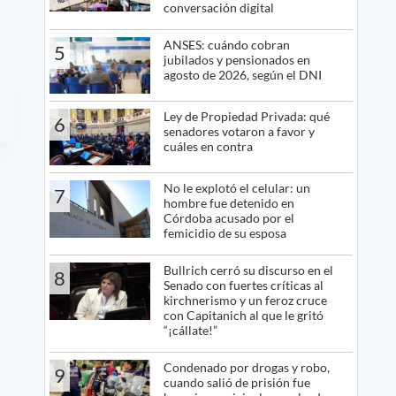
conversación digital
ANSES: cuándo cobran
5
jubilados y pensionados en
agosto de 2026, según el DNI
Ley de Propiedad Privada: qué
6
senadores votaron a favor y
cuáles en contra
No le explotó el celular: un
7
hombre fue detenido en
Córdoba acusado por el
femicidio de su esposa
Bullrich cerró su discurso en el
8
Senado con fuertes críticas al
kirchnerismo y un feroz cruce
con Capitanich al que le gritó
“¡cállate!”
Condenado por drogas y robo,
9
cuando salió de prisión fue