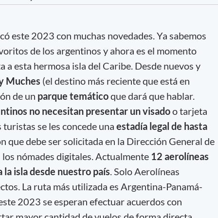
ncó este 2023 con muchas novedades. Ya sabemos
avoritos de los argentinos y ahora es el momento
ta a esta hermosa isla del Caribe. Desde nuevos y
 y Muches
(el destino más reciente que está en
ción de un
parque temático
que dará que hablar.
entinos no necesitan presentar un visado
o tarjeta
os turistas se les concede una
estadía legal de hasta
ón que debe ser solicitada en la Dirección General de
n los nómades digitales. Actualmente
12 aerolíneas
 la isla desde nuestro país
. Solo Aerolíneas
ctos. La ruta más utilizada es Argentina-Panamá-
este 2023 se esperan efectuar acuerdos con
ertar mayor cantidad de vuelos de forma directa