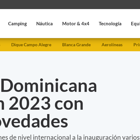
Camping
Náutica
Motor & 4x4
Tecnología
Equ
s
Dique Campo Alegre
Blanca Grande
Aerolíneas
Pri
 Dominicana
n 2023 con
ovedades
s de nivel internacional a la inauguración varios