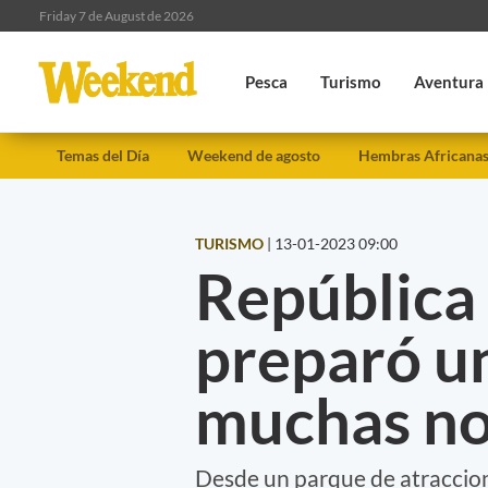
Friday 7 de August de 2026
Pesca
Turismo
Aventura
Temas del Día
Weekend de agosto
Hembras Africana
TURISMO
|
13-01-2023 09:00
República
preparó u
muchas n
Desde un parque de atraccione