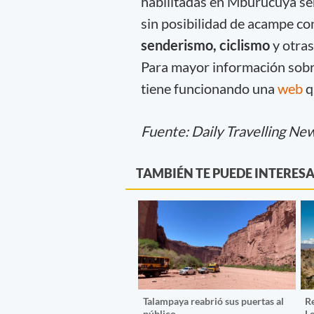
habilitadas en Mburucuyá se
sin posibilidad de acampe con
senderismo, ciclismo
y otras
Para mayor información sobre
tiene funcionando una
web
q
Fuente: Daily Travelling Ne
TAMBIÉN TE PUEDE INTERES
Talampaya reabrió sus puertas al
R
público
L