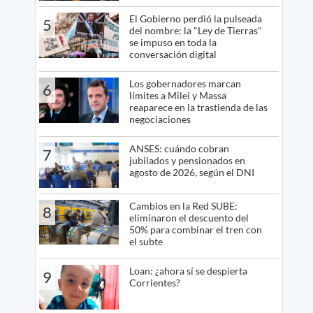
El Gobierno perdió la pulseada
5
del nombre: la "Ley de Tierras"
se impuso en toda la
conversación digital
Los gobernadores marcan
6
límites a Milei y Massa
reaparece en la trastienda de las
negociaciones
ANSES: cuándo cobran
7
jubilados y pensionados en
agosto de 2026, según el DNI
Cambios en la Red SUBE:
8
eliminaron el descuento del
50% para combinar el tren con
el subte
Loan: ¿ahora sí se despierta
9
Corrientes?