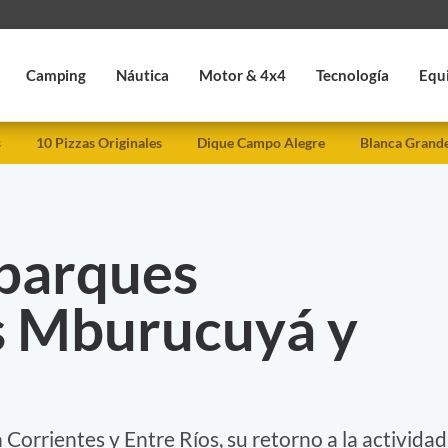
Camping
Náutica
Motor & 4x4
Tecnología
Equ
s
10 Pizzas Originales
Dique Campo Alegre
Blanca Grand
 parques
s Mburucuyá y
orrientes y Entre Ríos, su retorno a la actividad