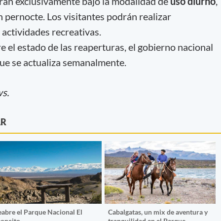
rán exclusivamente bajo la modalidad de
uso diurno
,
 pernocte. Los visitantes podrán realizar
 actividades recreativas.
 el estado de las reaperturas, el gobierno nacional
ue se actualiza semanalmente.
ws.
AR
eabre el Parque Nacional El
Cabalgatas, un mix de aventura y
eoncito
tranquilidad en el Parque