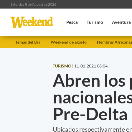
Saturday 8 de August de 2026
Pesca
Turismo
Aventura
Temas del Día
Weekend de agosto
Hembras Africana
TURISMO
|
11-01-2021 08:04
Abren los
nacionale
Pre-Delta
Ubicados respectivamente en C