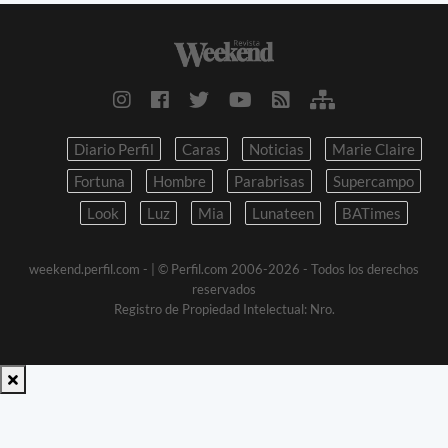
Diario Perfil
Caras
Noticias
Marie Claire
Fortuna
Hombre
Parabrisas
Supercampo
Look
Luz
Mia
Lunateen
BATimes
weekend.perfil.com -
| © Perfil.com 2006-2026 - Todos los derechos
reservados
Registro de Propiedad Intelectual: Nro.