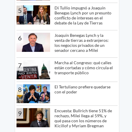
Di Tullio impugnó a Joaquín
5
Benegas Lynch por un presunto
conflicto de intereses en el
debate de la Ley de Tierras
Joaquín Benegas Lynch y la
6
venta de tierras a extranjeros:
los negocios privados de un
senador cercano a Milei
Marcha al Congreso: qué calles
7
están cortadas y cómo circula el
transporte público
El Tertuliano prefiere quedarse
8
con el poder
Encuesta: Bullrich tiene 51% de
9
rechazo, Milei llega al 59%, y
qué pasa con los números de
Kicillof y Myriam Bregman