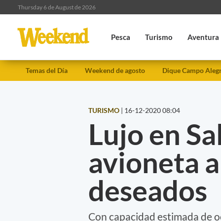
Thursday 6 de August de 2026
Pesca
Turismo
Aventura
Temas del Día
Weekend de agosto
Dique Campo Aleg
TURISMO
|
16-12-2020 08:04
Lujo en Sa
avioneta a
deseados
Con capacidad estimada de oc