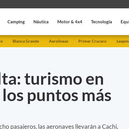
Camping
Náutica
Motor & 4x4
Tecnología
Equ
re
Blanca Grande
Aerolíneas
Primer Crucero
Leapmo
lta: turismo en
 los puntos más
ho pasajeros, las aeronaves llevarán a Cachi,