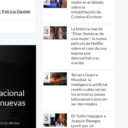
metió en el debate
sobre la
 Patricia Daniele
inhabilitación de
Cristina Kirchner
La historia real de
3
"Elize: Sombras de
una mujer", la nueva
película de Netflix
sobre el caso de una
esposa que
descuartizó a su
marido
Tercera Guerra
4
Mundial: la
inteligencia artificial
reveló cuáles serían
acional
los primeros países
latinoamericanos en
 nuevas
ser derrotados
Di Tullio impugnó a
5
Joaquín Benegas
ticos de esa
Lynch por un