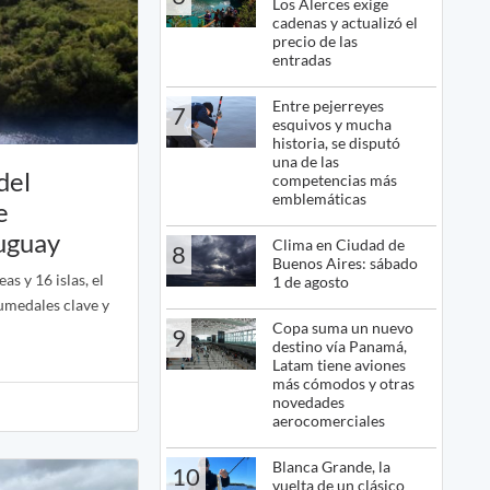
Los Alerces exige
cadenas y actualizó el
precio de las
entradas
Entre pejerreyes
7
esquivos y mucha
historia, se disputó
una de las
del
competencias más
emblemáticas
e
ruguay
Clima en Ciudad de
8
Buenos Aires: sábado
s y 16 islas, el
1 de agosto
umedales clave y
Copa suma un nuevo
9
destino vía Panamá,
Latam tiene aviones
más cómodos y otras
novedades
aerocomerciales
Blanca Grande, la
10
vuelta de un clásico