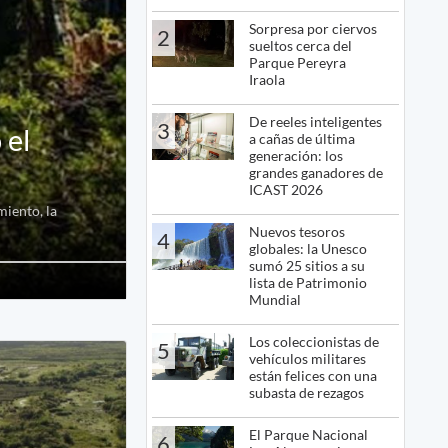
Sorpresa por ciervos
2
sueltos cerca del
Parque Pereyra
Iraola
De reeles inteligentes
3
 el
a cañas de última
generación: los
grandes ganadores de
ICAST 2026
miento, la
Nuevos tesoros
4
globales: la Unesco
sumó 25 sitios a su
lista de Patrimonio
Mundial
Los coleccionistas de
5
vehículos militares
están felices con una
subasta de rezagos
El Parque Nacional
6