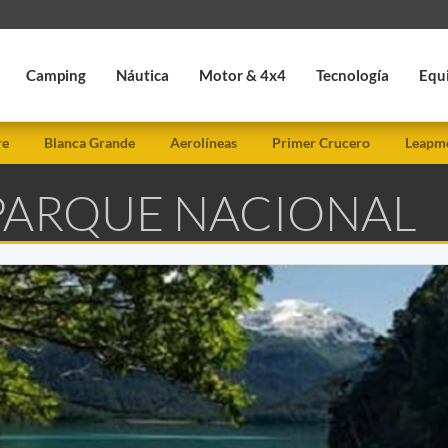
Camping
Náutica
Motor & 4x4
Tecnología
Equ
re
Blanca Grande
Aerolíneas
Primer Crucero
Leapmo
 PARQUE NACIONAL