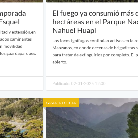
temporada
El fuego ya consumió más 
 Esquel
hectáreas en el Parque Na
Nahuel Huapi
ltad y extensión,en
ezados caminantes
Los focos ignífugos continúan activos en la z
on movilidad
Manzanos, en donde decenas de brigadistas 
 los guardaparques.
para tratar de extinguirlos por completo. El 
abierto.
Publicado: 02-01-2025 12:00
GRAN NOTICIA