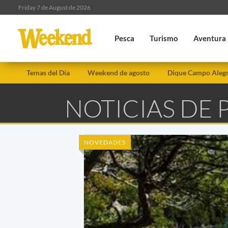
Friday 7 de August de 2026
Pesca
Turismo
Aventura
Temas del Día
Weekend de agosto
Dique Campo Aleg
NOTICIAS DE
NOVEDADES