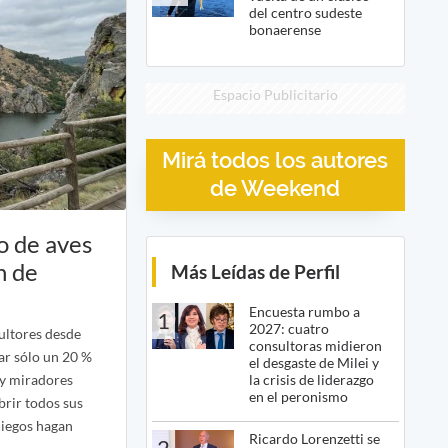
del centro sudeste
bonaerense
Espacio Publicitario
Mirá todos los autores
de Weekend
o de aves
n de
Más Leídas de Perfil
Encuesta rumbo a
1
2027: cuatro
ultores desde
consultoras midieron
ar sólo un 20 %
el desgaste de Milei y
la crisis de liderazgo
 y miradores
en el peronismo
rir todos sus
ciegos hagan
Ricardo Lorenzetti se
2