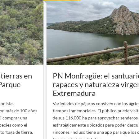
tierras en
PN Monfragüe: el santuari
 Parque
rapaces y naturaleza virge
Extremadura
ionistas
Variedades de pájaros conviven con los agric
 con más de 100 años
tiempos inmemoriales. El público puede visit
 al comprar una
de sus 116.000 ha para aprovechar senderos
species como el
estratégicamente ubicados para poder descub
tortuga de tierra.
rincones. Incluso tiene una app para que los 