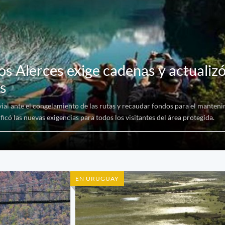
os Alerces exige cadenas y actualizó
as
vial ante el congelamiento de las rutas y recaudar fondos para el manteni
có las nuevas exigencias para todos los visitantes del área protegida.
EN URUGUAY