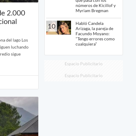
qué pasa con los
números de Kicillof y
Myriam Bregman
de 2.000
cional
Habló Candela
10
Arizaga, la pareja de
Facundo Moyano:
"Tengo errores como
ona del lago Los
cualquiera"
siguen luchando
predio sigue
Espacio Publicitario
Espacio Publicitario