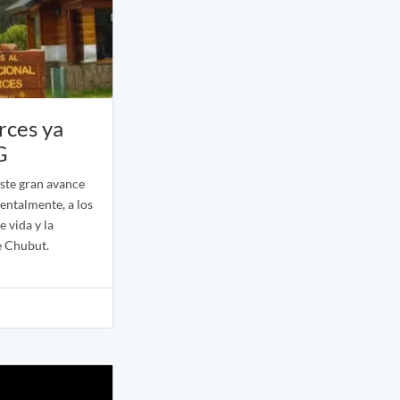
rces ya
G
este gran avance
entalmente, a los
e vida y la
e Chubut.