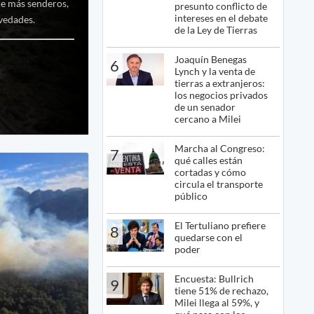
ce más senderos,
presunto conflicto de
intereses en el debate
ovedades.
de la Ley de Tierras
Joaquín Benegas
6
Lynch y la venta de
tierras a extranjeros:
los negocios privados
de un senador
cercano a Milei
Marcha al Congreso:
7
qué calles están
cortadas y cómo
circula el transporte
público
El Tertuliano prefiere
8
quedarse con el
poder
Encuesta: Bullrich
9
tiene 51% de rechazo,
Milei llega al 59%, y