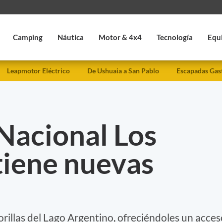
Camping
Náutica
Motor & 4x4
Tecnología
Equ
Leapmotor Eléctrico
De Ushuaia a San Pablo
Escapadas Gas
Nacional Los
tiene nuevas
rillas del Lago Argentino, ofreciéndoles un acces