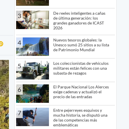
De reeles inteligentes a cañas
3
de última generación: los
grandes ganadores de ICAST
2026
Nuevos tesoros globales: la
4
Unesco sumó 25 sitios a su lista
de Patrimonio Mundial
Los coleccionistas de vehículos
5
militares están felices con una
subasta de rezagos
El Parque Nacional Los Alerces
6
exige cadenas y actualizó el
precio de las entradas
Entre pejerreyes esquivos y
7
mucha historia, se disputó una
de las competencias más
emblemáticas