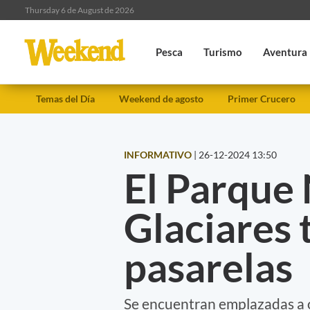
Thursday 6 de August de 2026
Pesca
Turismo
Aventura
Temas del Día
Weekend de agosto
Primer Crucero
INFORMATIVO
|
26-12-2024 13:50
El Parque 
Glaciares 
pasarelas
Se encuentran emplazadas a o