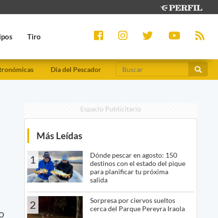
ipos
Tiro
tronómicas
Día del Pescador
Espacio Publicitario
Más Leídas
Dónde pescar en agosto: 150
1
destinos con el estado del pique
para planificar tu próxima
salida
Sorpresa por ciervos sueltos
2
cerca del Parque Pereyra Iraola
o