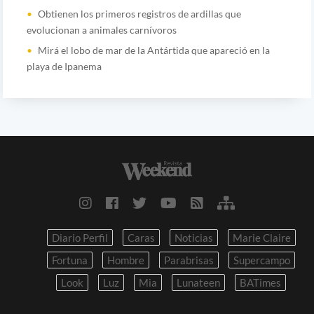
Obtienen los primeros registros de ardillas que
evolucionan a animales carnívoros
Mirá el lobo de mar de la Antártida que apareció en la
playa de Ipanema
Diario Perfil
Caras
Noticias
Marie Claire
Fortuna
Hombre
Parabrisas
Supercampo
Look
Luz
Mia
Lunateen
BATimes