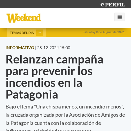
Saturday 8 de August de 2026
TEMAS DEL DÍA
INFORMATIVO
|
28-12-2024 15:00
Relanzan campaña
para prevenir los
incendios en la
Patagonia
Bajo el lema "Una chispa menos, un incendio menos",
la cruzada organizada por la Asociación de Amigos de
la Patagonia cuenta con la colaboración de
influencers, celebridades y numerosas