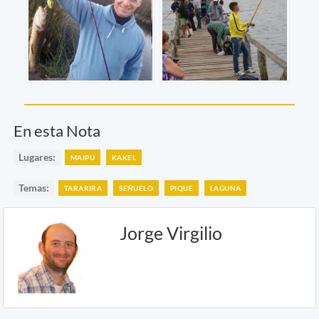
En esta Nota
Lugares:
MAIPU
KAKEL
Temas:
TARARIRA
SEÑUELO
PIQUE
LAGUNA
Jorge Virgilio