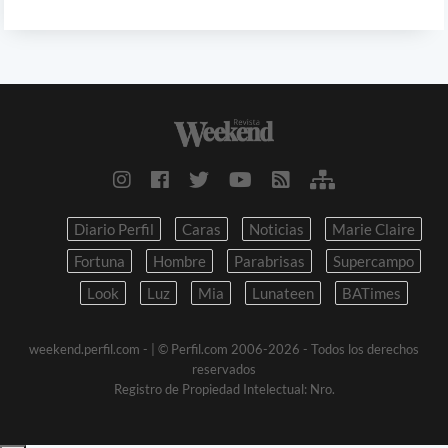
Diario Perfil
Caras
Noticias
Marie Claire
Fortuna
Hombre
Parabrisas
Supercampo
Look
Luz
Mia
Lunateen
BATimes
weekend.perfil.com -
| © Perfil.com 2006-2026 - Todos los derechos
reservados
Registro de Propiedad Intelectual: Nro.