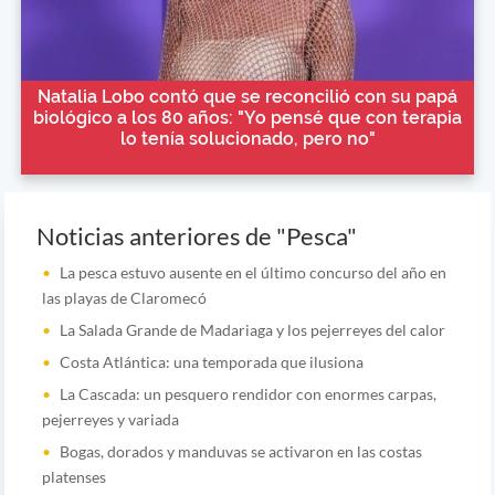
Natalia Lobo contó que se reconcilió con su papá
biológico a los 80 años: "Yo pensé que con terapia
lo tenía solucionado, pero no"
Noticias anteriores de "Pesca"
La pesca estuvo ausente en el último concurso del año en
las playas de Claromecó
La Salada Grande de Madariaga y los pejerreyes del calor
Costa Atlántica: una temporada que ilusiona
La Cascada: un pesquero rendidor con enormes carpas,
pejerreyes y variada
Bogas, dorados y manduvas se activaron en las costas
platenses