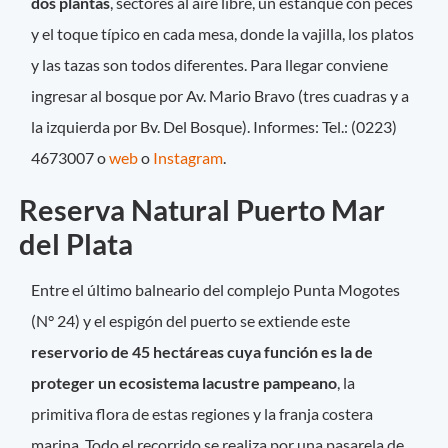
dos plantas
, sectores al aire libre, un estanque con peces
y el toque típico en cada mesa, donde la vajilla, los platos
y las tazas son todos diferentes. Para llegar conviene
ingresar al bosque por Av. Mario Bravo (tres cuadras y a
la izquierda por Bv. Del Bosque). Informes: Tel.: (0223)
4673007 o
web
o
Instagram
.
Reserva Natural Puerto Mar
del Plata
Entre el último balneario del complejo Punta Mogotes
(N° 24) y el espigón del puerto se extiende este
reservorio de 45 hectáreas cuya función es la de
proteger un ecosistema lacustre pampeano
, la
primitiva flora de estas regiones y la franja costera
marina. Todo el recorrido se realiza por una pasarela de