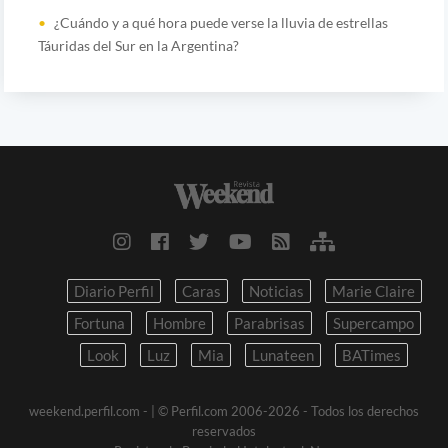
¿Cuándo y a qué hora puede verse la lluvia de estrellas
Táuridas del Sur en la Argentina?
Diario Perfil
Caras
Noticias
Marie Claire
Fortuna
Hombre
Parabrisas
Supercampo
Look
Luz
Mia
Lunateen
BATimes
weekend.perfil.com -
| © Perfil.com 2006-2026 - Todos los derechos
reservados