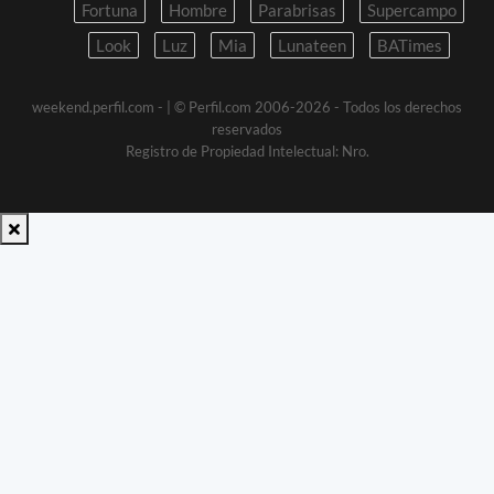
Fortuna
Hombre
Parabrisas
Supercampo
Look
Luz
Mia
Lunateen
BATimes
weekend.perfil.com -
| © Perfil.com 2006-2026 - Todos los derechos
reservados
Registro de Propiedad Intelectual: Nro.