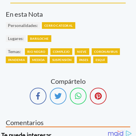
En esta Nota
Personalidades:
CERRO CATEDRAL
Lugares:
BARILOCHE
Temas:
RIO NEGRO
COMPLEJO
NIEVE
CORONAVIRUS
PANDEMIA
MEDIDA
SUSPENSIÓN
PASES
ESQUÍ
Compártelo
Comentarios