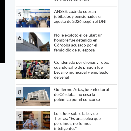
ANSES: cuándo cobran
5
jubilados y pensionados en
agosto de 2026, según el DNI
No le explotó el celular: un
6
hombre fue detenido en
Córdoba acusado por el
femicidio de su esposa
Condenado por drogas y robo,
7
cuando salió de prisión fue
becario municipal y empleado
de Senaf
Guillermo Arias, juez electoral
8
de Córdoba: no cesa la
polémica por el concurso
Luis Juez sobre la Ley de
9
Tierras: "Es una pelea que
perdimos, no fuimos
inteligentes"