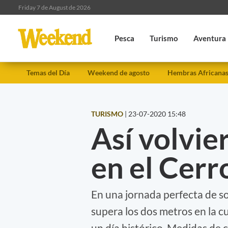
Friday 7 de August de 2026
Pesca
Turismo
Aventura
Temas del Día
Weekend de agosto
Hembras Africana
TURISMO
|
23-07-2020 15:48
Así volvie
en el Cerr
En una jornada perfecta de so
supera los dos metros en la c
un día histórico. Medidas de c