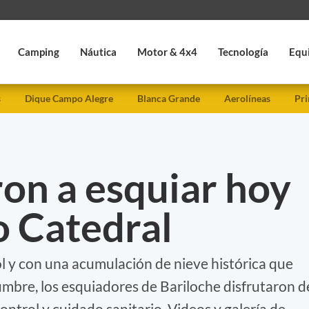
Camping
Náutica
Motor & 4x4
Tecnología
Equ
s
Dique Campo Alegre
Blanca Grande
Aerolíneas
Pri
ron a esquiar hoy
o Catedral
l y con una acumulación de nieve histórica que
umbre, los esquiadores de Bariloche disfrutaron d
ontrol y cuidado sanitario. Videos y galería de