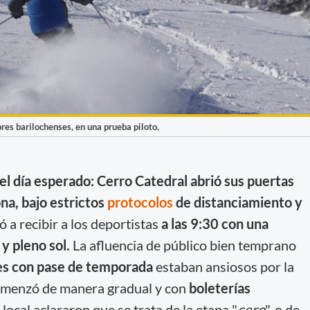
res barilochenses, en una prueba piloto.
 el día esperado: Cerro Catedral abrió sus puertas
ona, bajo estrictos
protocolos
de distanciamiento y
a recibir a los deportistas
a las 9:30 con una
y pleno sol.
La afluencia de público bien temprano
es con pase de temporada
estaban ansiosos por la
comenzó de manera gradual y con
boleterías
 local aclararon que se trata de la etapa "
cero
", o de