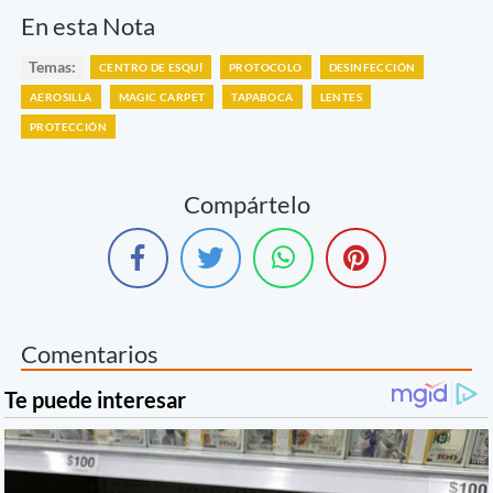
En esta Nota
Temas:
CENTRO DE ESQUÍ
PROTOCOLO
DESINFECCIÓN
AEROSILLA
MAGIC CARPET
TAPABOCA
LENTES
PROTECCIÓN
Compártelo
Comentarios