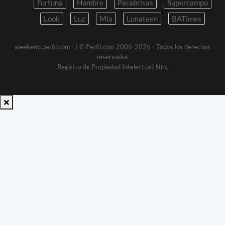
Fortuna
Hombre
Parabrisas
Supercampo
Look
Luz
Mia
Lunateen
BATimes
weekend.perfil.com -
| © Perfil.com 2006-2026 - Todos los derechos
reservados
Registro de Propiedad Intelectual: Nro.