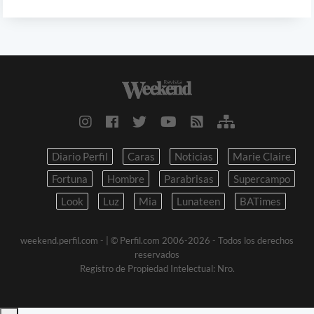
Diario Perfil
Caras
Noticias
Marie Claire
Fortuna
Hombre
Parabrisas
Supercampo
Look
Luz
Mia
Lunateen
BATimes
weekend.perfil.com -
| © Perfil.com 2006-2026 - Todos los derechos
reservados
Registro de Propiedad Intelectual: Nro.