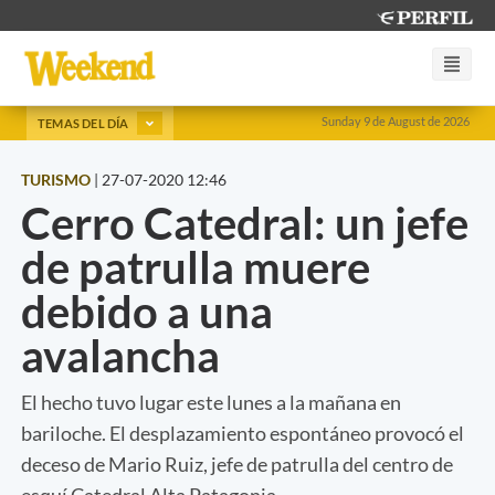
Sunday 9 de August de 2026
TEMAS DEL DÍA
TURISMO
|
27-07-2020 12:46
Cerro Catedral: un jefe
de patrulla muere
debido a una
avalancha
El hecho tuvo lugar este lunes a la mañana en
bariloche. El desplazamiento espontáneo provocó el
deceso de Mario Ruiz, jefe de patrulla del centro de
esquí Catedral Alta Patagonia.