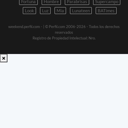
Fortuna
Hombre
Parabrisas
Supercampo
Look
Luz
Mia
Lunateen
BATimes
weekend.perfil.com -
| © Perfil.com 2006-2026 - Todos los derechos
reservados
Registro de Propiedad Intelectual: Nro.