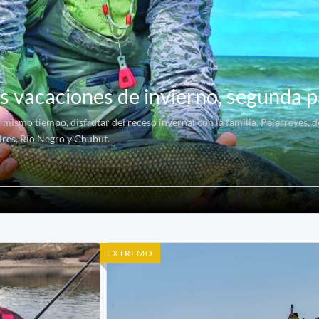
s vacaciones de invierno, segunda p
l mismo tiempo, disfrutar del receso invernal con la familia. Pejerreyes,
ires, Río Negro y Chubut.
EXTREMO