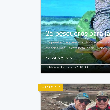
25 pesqueros para la
Propuestas para pescar en todo el país, y a
especies más. En esta nota los de Buenos A
Por Jorge Virgilio
Publicado: 19-07-2026 10:00
IMPERDIBLE