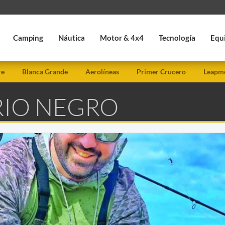
Camping
Náutica
Motor & 4x4
Tecnología
Equ
re
Blanca Grande
Aerolíneas
Primer Crucero
Leapmo
RIO NEGRO