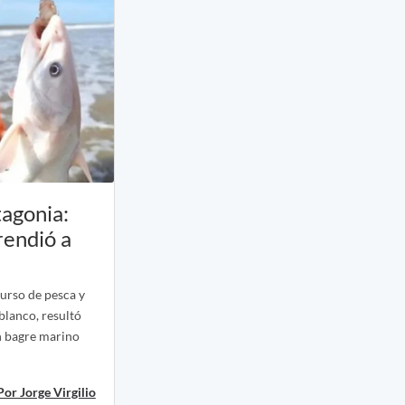
tagonia:
rendió a
urso de pesca y
blanco, resultó
n bagre marino
Por Jorge Virgilio