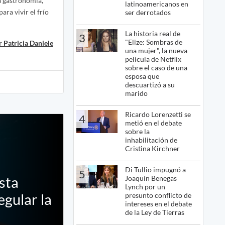
a gastronomía,
latinoamericanos en
ara vivir el frío
ser derrotados
La historia real de
3
"Elize: Sombras de
 Patricia Daniele
una mujer", la nueva
película de Netflix
sobre el caso de una
esposa que
descuartizó a su
marido
Ricardo Lorenzetti se
4
metió en el debate
sobre la
inhabilitación de
Cristina Kirchner
Di Tullio impugnó a
5
Joaquín Benegas
sta
Lynch por un
presunto conflicto de
egular la
intereses en el debate
de la Ley de Tierras