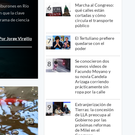
Marcha al Congreso:
tiburones en Río
6
qué calles están
n que la clave
cortadas y cómo
grama de ciencia
circula el transporte
público
El Tertuliano prefiere
Por Jorge Virgilio
7
quedarse con el
poder
Se conocieron dos
8
nuevos videos de
Facundo Moyano y
su novia Candela
Arizaga corriendo
prácticamente sin
ropa por la calle
Extranjerización de
9
Tierras: la concesión
de LLA preocupa al
Gobierno por las
próximas reformas
de Milei en el