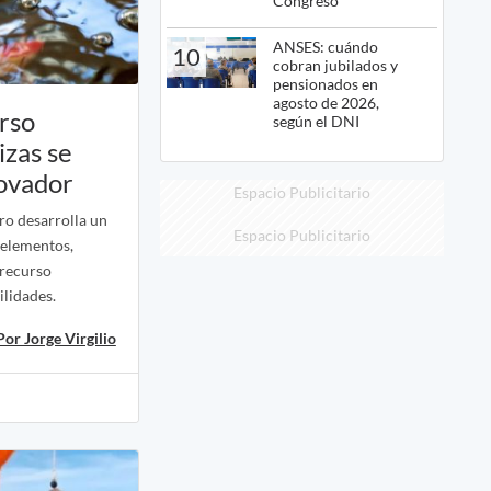
Congreso
ANSES: cuándo
10
cobran jubilados y
pensionados en
agosto de 2026,
urso
según el DNI
izas se
novador
Espacio Publicitario
ro desarrolla un
Espacio Publicitario
 elementos,
 recurso
ilidades.
Por Jorge Virgilio