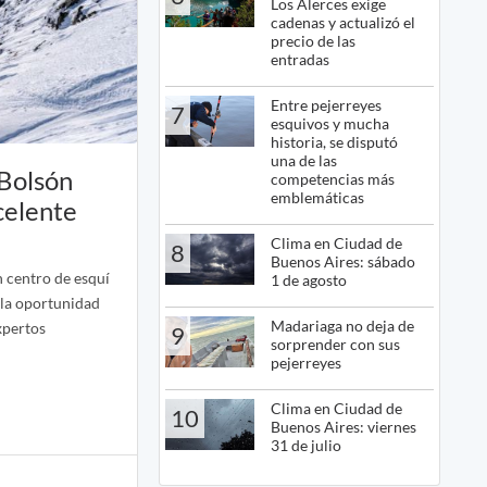
Los Alerces exige
cadenas y actualizó el
precio de las
entradas
Entre pejerreyes
7
esquivos y mucha
historia, se disputó
una de las
 Bolsón
competencias más
emblemáticas
celente
Clima en Ciudad de
8
Buenos Aires: sábado
n centro de esquí
1 de agosto
la oportunidad
Madariaga no deja de
xpertos
9
sorprender con sus
pejerreyes
Clima en Ciudad de
10
Buenos Aires: viernes
31 de julio