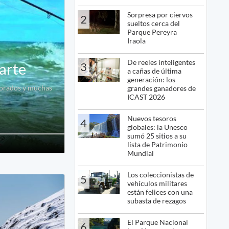
Sorpresa por ciervos
2
sueltos cerca del
Parque Pereyra
Iraola
De reeles inteligentes
3
arte
a cañas de última
generación: los
 dorados y muchas
grandes ganadores de
ICAST 2026
Nuevos tesoros
4
globales: la Unesco
sumó 25 sitios a su
lista de Patrimonio
Mundial
Los coleccionistas de
5
vehículos militares
están felices con una
subasta de rezagos
El Parque Nacional
6