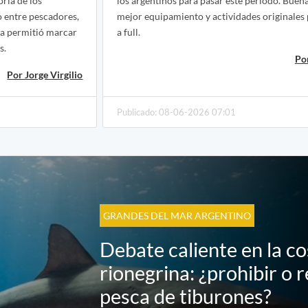
ria de los
los argentinos para pasar este período. Buen
o entre pescadores,
mejor equipamiento y actividades originales p
ya permitió marcar
a full.
s.
Por
Por Jorge Virgilio
Publicado: 08-06-2026 07:01
GRANDES DEL MAR ARGENTINO
Debate caliente en la co
rionegrina: ¿prohibir o r
pesca de tiburones?