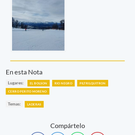
En esta Nota
Lugares:
EL BOLSON
RIO NEGRO
PILTRILQUITRON
CERRO PERITO MORENO
Temas:
LADERAS
Compártelo