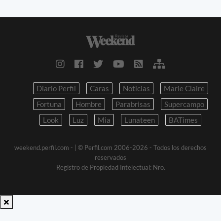
Diario Perfil
Caras
Noticias
Marie Claire
Fortuna
Hombre
Parabrisas
Supercampo
Look
Luz
Mia
Lunateen
BATimes
weekend.perfil.com -
| © Perfil.com 2006-2026 - Todos los derechos
reservados
Registro de Propiedad Intelectual: Nro.