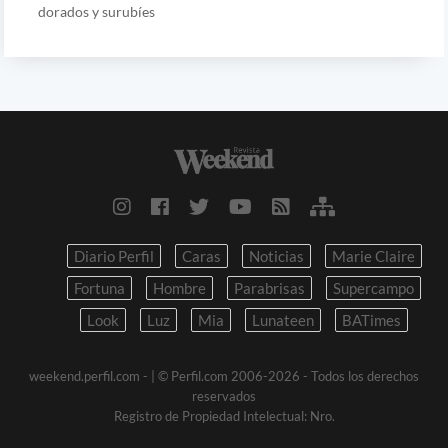
dorados y surubíes
Diario Perfil
Caras
Noticias
Marie Claire
Fortuna
Hombre
Parabrisas
Supercampo
Look
Luz
Mia
Lunateen
BATimes
weekend.perfil.com -
| © Perfil.com 2006-2026 - Todos los derechos
reservados
Registro de Propiedad Intelectual: Nro.