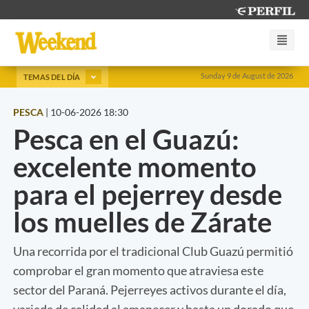
Sunday 9 de August de 2026
TEMAS DEL DÍA
PESCA
|
10-06-2026 18:30
Pesca en el Guazú:
excelente momento
para el pejerrey desde
los muelles de Zárate
Una recorrida por el tradicional Club Guazú permitió
comprobar el gran momento que atraviesa este
sector del Paraná. Pejerreyes activos durante el día,
variada de calidad al amanecer y hasta un dorado que