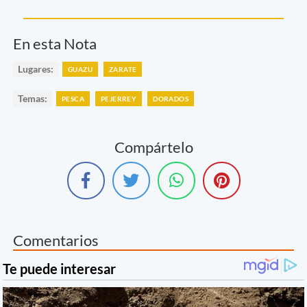
En esta Nota
Lugares:
GUAZU
ZARATE
Temas:
PESCA
PEJERREY
DORADOS
Compártelo
Comentarios