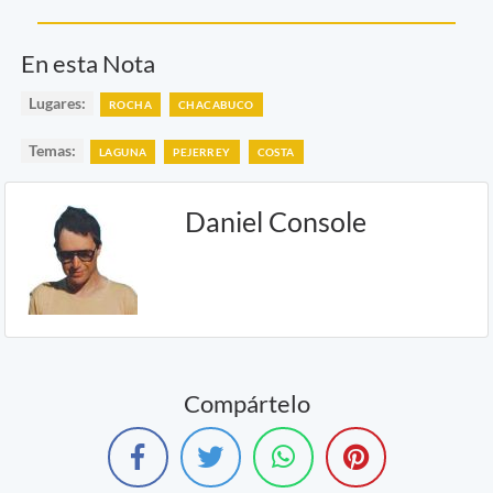
En esta Nota
Lugares:
ROCHA
CHACABUCO
Temas:
LAGUNA
PEJERREY
COSTA
Daniel Console
Compártelo