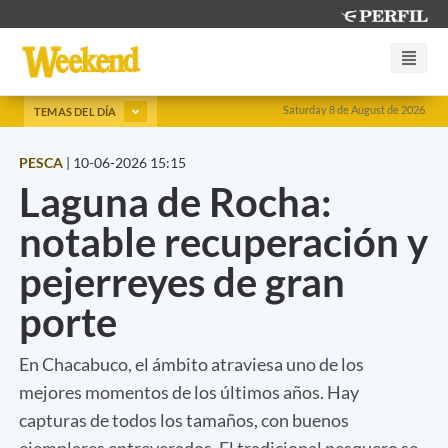
Saturday 8 de August de 2026
TEMAS DEL DÍA
PESCA
|
10-06-2026 15:15
Laguna de Rocha:
notable recuperación y
pejerreyes de gran
porte
En Chacabuco, el ámbito atraviesa uno de los
mejores momentos de los últimos años. Hay
capturas de todos los tamaños, con buenos
ejemplares entreverados. El tradicional pesquero se