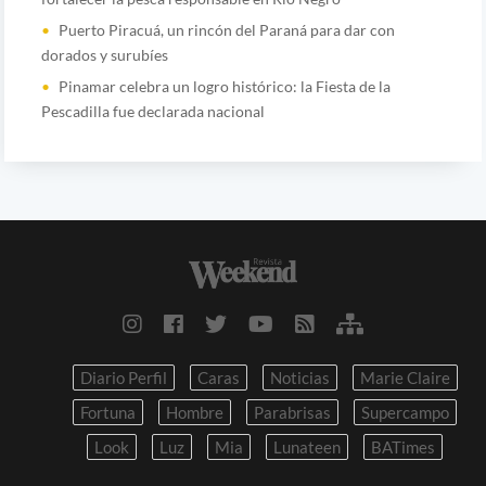
Puerto Piracuá, un rincón del Paraná para dar con
dorados y surubíes
Pinamar celebra un logro histórico: la Fiesta de la
Pescadilla fue declarada nacional
Diario Perfil
Caras
Noticias
Marie Claire
Fortuna
Hombre
Parabrisas
Supercampo
Look
Luz
Mia
Lunateen
BATimes