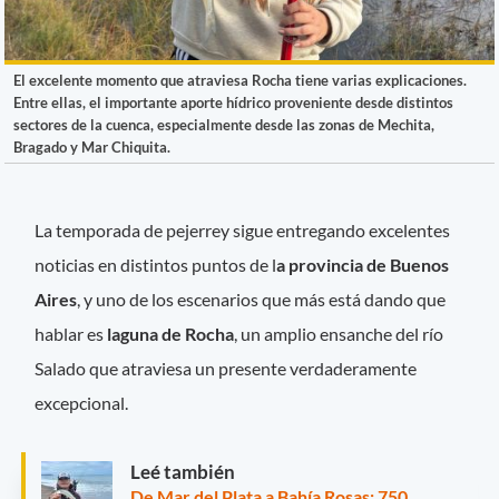
El excelente momento que atraviesa Rocha tiene varias explicaciones.
Entre ellas, el importante aporte hídrico proveniente desde distintos
sectores de la cuenca, especialmente desde las zonas de Mechita,
Bragado y Mar Chiquita.
La temporada de pejerrey sigue entregando excelentes
noticias en distintos puntos de l
a provincia de Buenos
Aires
, y uno de los escenarios que más está dando que
hablar es
laguna de Rocha
, un amplio ensanche del río
Salado que atraviesa un presente verdaderamente
excepcional.
Leé también
De Mar del Plata a Bahía Rosas: 750