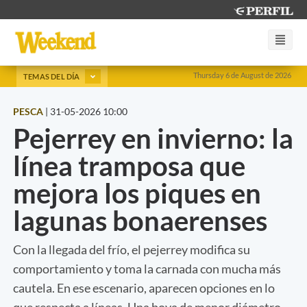
Thursday 6 de August de 2026
TEMAS DEL DÍA
PESCA
|
31-05-2026 10:00
Pejerrey en invierno: la
línea tramposa que
mejora los piques en
lagunas bonaerenses
Con la llegada del frío, el pejerrey modifica su
comportamiento y toma la carnada con mucha más
cautela. En ese escenario, aparecen opciones en lo
que respecta a líneas. Una boya de menor diámetro