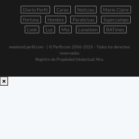
Diario Perfil
Caras
Noticias
Marie Claire
Fortuna
Hombre
Parabrisas
Supercampo
Look
Luz
Mia
Lunateen
BATimes
weekend.perfil.com -
| © Perfil.com 2006-2026 - Todos los derechos
reservados
Registro de Propiedad Intelectual: Nro.