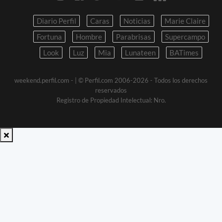
Diario Perfil
Caras
Noticias
Marie Claire
Fortuna
Hombre
Parabrisas
Supercampo
Look
Luz
Mia
Lunateen
BATimes
weekend.perfil.com -
| © Perfil.com 2006-2026 - Todos los derechos
reservados
Registro de Propiedad Intelectual: Nro.