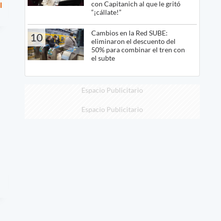
con Capitanich al que le gritó
l
“¡cállate!”
Cambios en la Red SUBE:
10
eliminaron el descuento del
50% para combinar el tren con
el subte
Espacio Publicitario
Espacio Publicitario