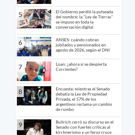
El Gobierno perdió la pulseada
5
del nombre: la "Ley de Tierras"
se impuso en toda la
conversación digital
ANSES: cuándo cobran
6
jubilados y pensionados en
agosto de 2026, según el DNI
Loan: ¿ahora sí se despierta
7
Corrientes?
Encuesta: mientras el Senado
8
debatía la Ley de Propiedad
Privada, el 57% de los
argentinos reclama un cambio
de rumbo
Bullrich cerró su discurso en el
9
Senado con fuertes críticas al
kirchnerismo y un feroz cruce