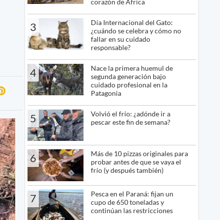
corazón de África
Día Internacional del Gato:
3
¿cuándo se celebra y cómo no
fallar en su cuidado
responsable?
Nace la primera huemul de
4
segunda generación bajo
cuidado profesional en la
Patagonia
Volvió el frío: ¿adónde ir a
5
pescar este fin de semana?
Más de 10 pizzas originales para
6
probar antes de que se vaya el
frío (y después también)
Pesca en el Paraná: fijan un
7
cupo de 650 toneladas y
continúan las restricciones