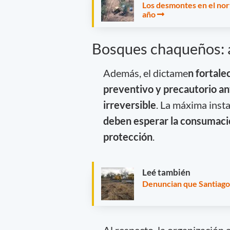
Los desmontes en el nor
año
Bosques chaqueños: al
Además, el dictame
n fortale
preventivo y precautorio an
irreversible
. La máxima inst
deben esperar la consumació
protección
.
Leé también
Denuncian que Santiago 