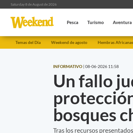
Saturday 8 de August de 2026
Pesca
Turismo
Aventura
Temas del Día
Weekend de agosto
Hembras Africana
INFORMATIVO
|
08-06-2026 11:58
Un fallo ju
protección
bosques c
Tras los recursos presentados 