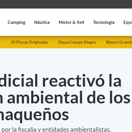
Camping
Náutica
Motor & 4x4
Tecnología
Equ
s
10 Pizzas Originales
Dique Campo Alegre
Blanca Grand
dicial reactivó la
 ambiental de los
haqueños
por la fiscalía y entidades ambientalistas,