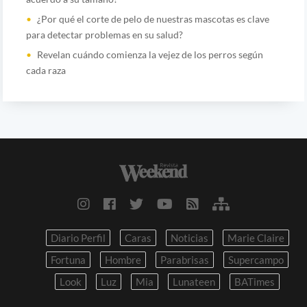
¿Por qué el corte de pelo de nuestras mascotas es clave
para detectar problemas en su salud?
Revelan cuándo comienza la vejez de los perros según
cada raza
Diario Perfil
Caras
Noticias
Marie Claire
Fortuna
Hombre
Parabrisas
Supercampo
Look
Luz
Mia
Lunateen
BATimes