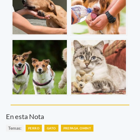
En esta Nota
Temas:
PERRO
GATO
PREPAGA. OMINT