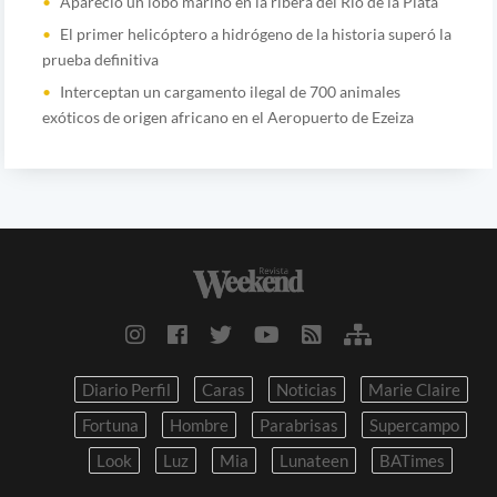
Apareció un lobo marino en la ribera del Río de la Plata
El primer helicóptero a hidrógeno de la historia superó la
prueba definitiva
Interceptan un cargamento ilegal de 700 animales
exóticos de origen africano en el Aeropuerto de Ezeiza
Diario Perfil
Caras
Noticias
Marie Claire
Fortuna
Hombre
Parabrisas
Supercampo
Look
Luz
Mia
Lunateen
BATimes