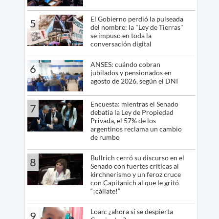
El Gobierno perdió la pulseada
5
del nombre: la "Ley de Tierras"
se impuso en toda la
conversación digital
ANSES: cuándo cobran
6
jubilados y pensionados en
agosto de 2026, según el DNI
Encuesta: mientras el Senado
7
debatía la Ley de Propiedad
Privada, el 57% de los
argentinos reclama un cambio
de rumbo
Bullrich cerró su discurso en el
8
Senado con fuertes críticas al
kirchnerismo y un feroz cruce
con Capitanich al que le gritó
“¡cállate!”
Loan: ¿ahora sí se despierta
9