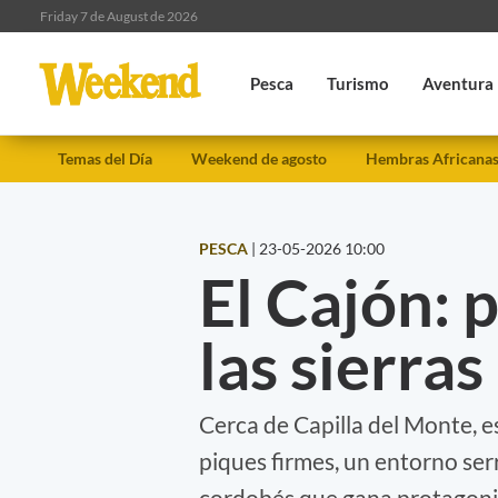
Friday 7 de August de 2026
Pesca
Turismo
Aventura
Temas del Día
Weekend de agosto
Hembras Africana
PESCA
|
23-05-2026 10:00
El Cajón: 
las sierras
Cerca de Capilla del Monte, e
piques firmes, un entorno se
cordobés que gana protagonis