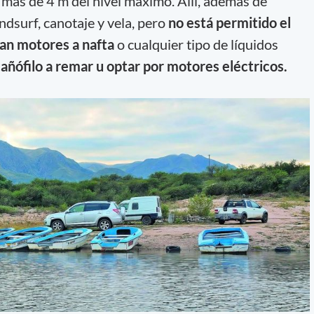
 más de 4 m del nivel máximo. Allí, además de
ndsurf, canotaje y vela, pero
no está permitido el
gan motores a nafta
o cualquier tipo de líquidos
cañófilo a remar u optar por motores eléctricos.