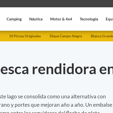
Camping
Náutica
Motor & 4x4
Tecnología
Equ
s
10 Pizzas Originales
Dique Campo Alegre
Blanca Grand
pesca rendidora e
ste lago se consolida como una alternativa con
rrano y portes que mejoran año a año. Un embalse
mo entre los seguidores del flecha de plata.