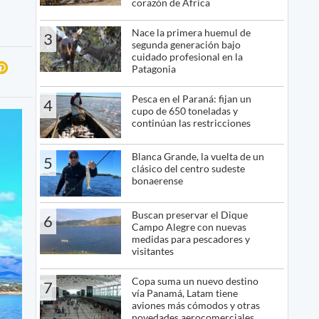
corazón de África
Nace la primera huemul de
3
segunda generación bajo
cuidado profesional en la
Patagonia
Pesca en el Paraná: fijan un
4
cupo de 650 toneladas y
continúan las restricciones
Blanca Grande, la vuelta de un
5
clásico del centro sudeste
bonaerense
Buscan preservar el Dique
6
Campo Alegre con nuevas
medidas para pescadores y
visitantes
Copa suma un nuevo destino
7
vía Panamá, Latam tiene
aviones más cómodos y otras
novedades aerocomerciales