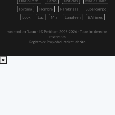
Diario Perfil
Caras
Noticias
Marie Claire
Fortuna
Hombre
Parabrisas
Supercampo
Look
Luz
Mia
Lunateen
BATimes
weekend.perfil.com -
| © Perfil.com 2006-2026 - Todos los derechos
reservados
Registro de Propiedad Intelectual: Nro.