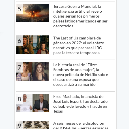
Tercera Guerra Mundial: la
5
inteligencia artificial reveló
cuáles serían los primeros
países latinoamericanos en ser
derrotados
The Last of Us cambiará de
6
género en 2027: el volantazo
narrativo que prepara HBO
para la tercera temporada
La historia real de "Elize:
7
Sombras de una mujer", la
nueva película de Netflix sobre
el caso de una esposa que
descuartizó a su marido
Fred Machado, financista de
8
José Luis Espert, fue declarado
culpable de lavado y fraude en
Texas
A seis meses de la disolución
9
del IOSFA las Fuerzas Armadas