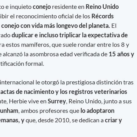
co e inquieto
conejo
residente en
Reino Unido
ibir el reconocimiento oficial de los
Récords
l
conejo con vida
más longevo del planeta.
El
grado
duplicar e incluso triplicar la expectativa de
a estos mamíferos, que suele rondar entre los 8 y
alcanzó la asombrosa edad verificada de
15 años y
ificación formal.
ternacional le otorgó la prestigiosa distinción tras
actas de nacimiento y los registros veterinarios
te, Herbie vive en
Surrey
, Reino Unido, junto a sus
unham
, ambos profesores que
lo adoptaron
emanas, y
que, desde 2010, se dedican a
criar y