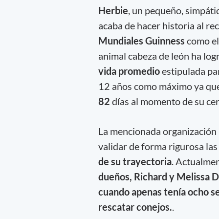
Herbie
, un pequeño, simpáti
acaba de hacer historia al rec
Mundiales Guinness
como e
animal cabeza de león ha lo
vida promedio
estipulada par
12 años como máximo ya que 
82
días al momento de su cert
La mencionada organización in
validar de forma rigurosa las
de su trayectoria
. Actualmen
dueños, Richard y Melissa
D
cuando apenas tenía ocho s
rescatar conejos.
.