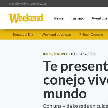
Thursday 6 de August de 2026
Pesca
Turismo
Aventura
Temas del Día
Weekend de agosto
Primer Crucero
INFORMATIVO
|
30-05-2026 19:00
Te present
conejo viv
mundo
Con una vida basada en cuida