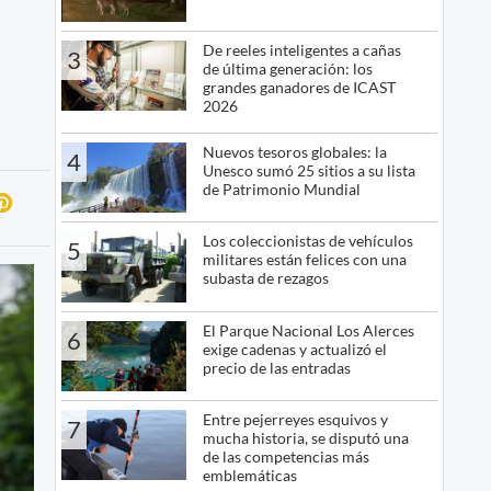
De reeles inteligentes a cañas
3
de última generación: los
grandes ganadores de ICAST
2026
Nuevos tesoros globales: la
4
Unesco sumó 25 sitios a su lista
de Patrimonio Mundial
Los coleccionistas de vehículos
5
militares están felices con una
subasta de rezagos
El Parque Nacional Los Alerces
6
exige cadenas y actualizó el
precio de las entradas
Entre pejerreyes esquivos y
7
mucha historia, se disputó una
de las competencias más
emblemáticas