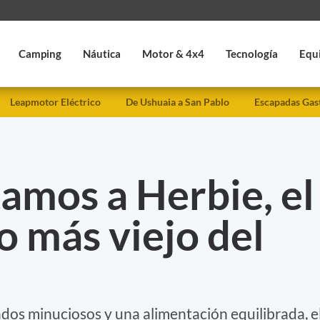
Camping
Náutica
Motor & 4x4
Tecnología
Equ
Leapmotor Eléctrico
De Ushuaia a San Pablo
Escapadas Gas
amos a Herbie, el
o más viejo del
dos minuciosos y una alimentación equilibrada, e