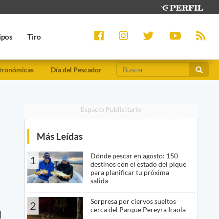
ipos
Tiro
tronómicas
Día del Pescador
Espacio Publicitario
Más Leídas
Dónde pescar en agosto: 150
1
destinos con el estado del pique
para planificar tu próxima
salida
Sorpresa por ciervos sueltos
2
cerca del Parque Pereyra Iraola
l