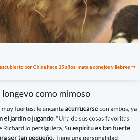
descubierto por China hace 35 años: mata a conejos y liebres
an longevo como mimoso
 muy fuertes: le encanta
acurrucarse
con ambos, ya
 el jardín o jugando
. "Una de sus cosas favoritas
 Richard lo persiguiera, S
u espíritu es tan fuerte
ara ser tan pequeño.
Tiene una personalidad