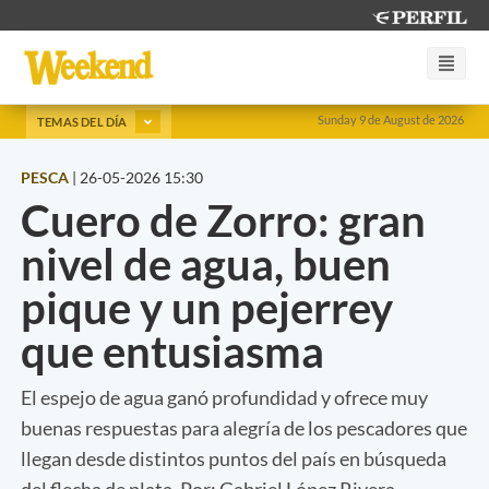
Sunday 9 de August de 2026
TEMAS DEL DÍA
PESCA
|
26-05-2026 15:30
Cuero de Zorro: gran
nivel de agua, buen
pique y un pejerrey
que entusiasma
El espejo de agua ganó profundidad y ofrece muy
buenas respuestas para alegría de los pescadores que
llegan desde distintos puntos del país en búsqueda
del flecha de plata. Por: Gabriel López Rivera.