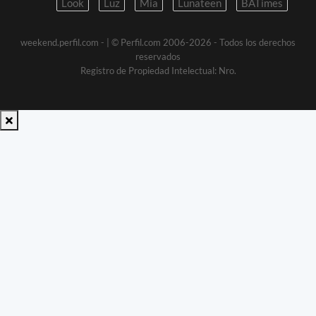
Look
Luz
Mia
Lunateen
BATimes
weekend.perfil.com -
| © Perfil.com 2006-2026 - Todos los derechos
reservados
Registro de Propiedad Intelectual: Nro.