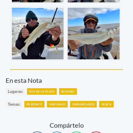
En esta Nota
Lugares:
RIO DE LA PLATA
BERISSO
Temas:
PEJERREY
MATUNGO
EMBARCADOS
PESCA
Compártelo