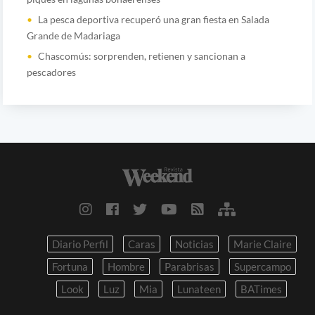
La pesca deportiva recuperó una gran fiesta en Salada
Grande de Madariaga
Chascomús: sorprenden, retienen y sancionan a
pescadores
Diario Perfil
Caras
Noticias
Marie Claire
Fortuna
Hombre
Parabrisas
Supercampo
Look
Luz
Mia
Lunateen
BATimes