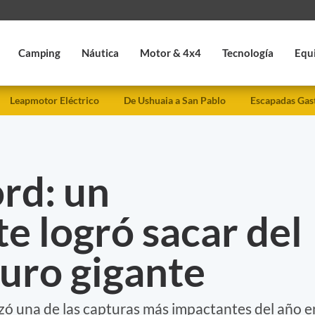
Camping
Náutica
Motor & 4x4
Tecnología
Equ
Leapmotor Eléctrico
De Ushuaia a San Pablo
Escapadas Gas
rd: un
e logró sacar del
luro gigante
ó una de las capturas más impactantes del año e