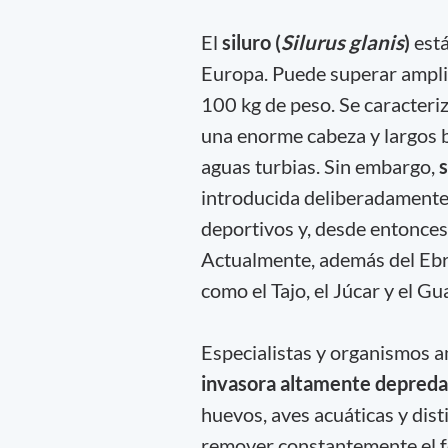
El
siluro (
Silurus glanis
)
está
Europa. Puede superar ampli
100 kg de peso. Se caracteri
una enorme cabeza y largos b
aguas turbias. Sin embargo,
s
introducida deliberadamente
deportivos y, desde entonces,
Actualmente, además del Ebro
como el Tajo, el Júcar y el Gu
Especialistas y organismos a
invasora altamente depred
huevos, aves acuáticas y dis
remover constantemente el f