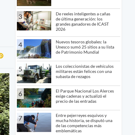
De reeles inteligentes a cañas
3
de última generación: los
grandes ganadores de ICAST
2026
Nuevos tesoros globales: la
4
Unesco sumó 25 sitios a su lista
de Patrimonio Mundial
Los coleccionistas de vehículos
5
militares están felices con una
subasta de rezagos
El Parque Nacional Los Alerces
6
exige cadenas y actualizó el
precio de las entradas
Entre pejerreyes esquivos y
7
mucha historia, se disputó una
de las competencias más
emblemáticas