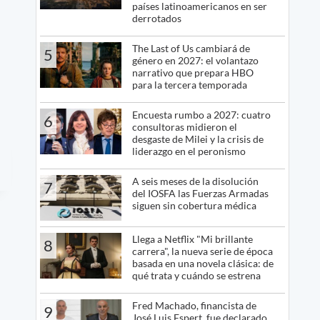
países latinoamericanos en ser
derrotados
The Last of Us cambiará de
5
género en 2027: el volantazo
narrativo que prepara HBO
para la tercera temporada
Encuesta rumbo a 2027: cuatro
6
consultoras midieron el
desgaste de Milei y la crisis de
liderazgo en el peronismo
A seis meses de la disolución
7
del IOSFA las Fuerzas Armadas
siguen sin cobertura médica
Llega a Netflix "Mi brillante
8
carrera", la nueva serie de época
basada en una novela clásica: de
qué trata y cuándo se estrena
Fred Machado, financista de
9
José Luis Espert, fue declarado