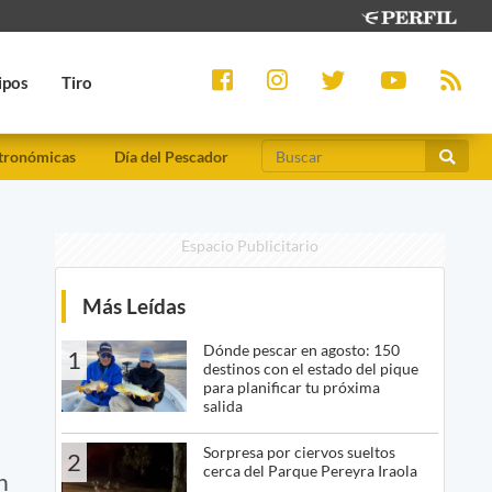
ipos
Tiro
tronómicas
Día del Pescador
Espacio Publicitario
Más Leídas
Dónde pescar en agosto: 150
1
destinos con el estado del pique
para planificar tu próxima
salida
Sorpresa por ciervos sueltos
2
cerca del Parque Pereyra Iraola
n