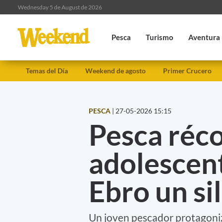
Wednesday 5 de August de 2026
Pesca
Turismo
Aventura
Temas del Día
Weekend de agosto
Primer Crucero
PESCA
|
27-05-2026 15:15
Pesca réco
adolescent
Ebro un si
Un joven pescador protagoniz