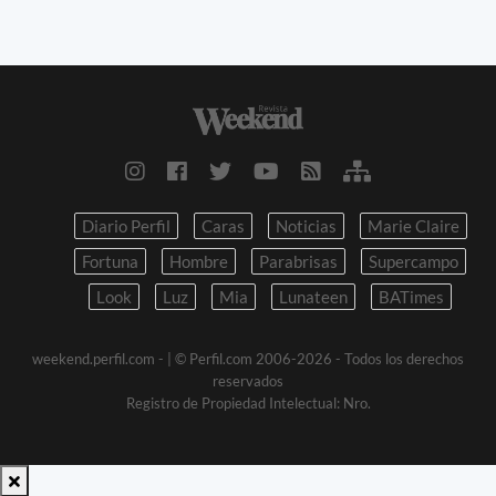
Diario Perfil
Caras
Noticias
Marie Claire
Fortuna
Hombre
Parabrisas
Supercampo
Look
Luz
Mia
Lunateen
BATimes
weekend.perfil.com -
| © Perfil.com 2006-2026 - Todos los derechos
reservados
Registro de Propiedad Intelectual: Nro.