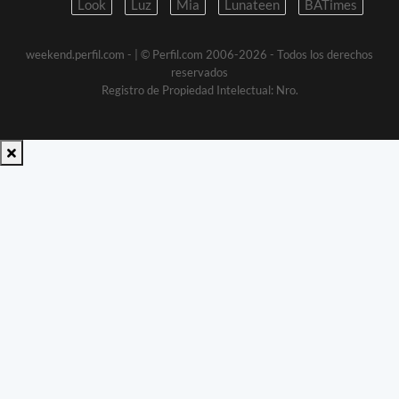
Look
Luz
Mia
Lunateen
BATimes
weekend.perfil.com -
| © Perfil.com 2006-2026 - Todos los derechos
reservados
Registro de Propiedad Intelectual: Nro.