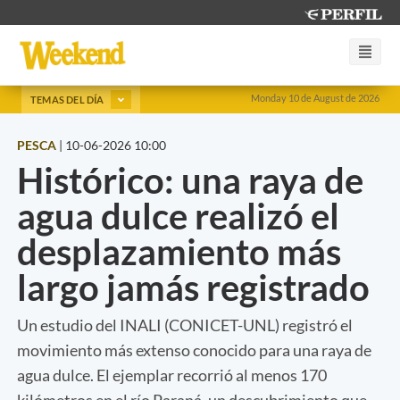
Monday 10 de August de 2026
TEMAS DEL DÍA
PESCA
|
10-06-2026 10:00
Histórico: una raya de
agua dulce realizó el
desplazamiento más
largo jamás registrado
Un estudio del INALI (CONICET-UNL) registró el
movimiento más extenso conocido para una raya de
agua dulce. El ejemplar recorrió al menos 170
kilómetros en el río Paraná, un descubrimiento que